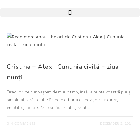
NUNTA
Cristina + Alex | Cununia civilă + ziua
nunții
Dragilor, ne cunoaștem de muult timp, însă la nunta voastră pur și
simplu ați străluciiiit! Zâmbetele, buna dispoziție, relaxarea,
emoțiile și toate stările au fost reale și v-ați…
0 COMMENTS
DECEMBER 3, 2021