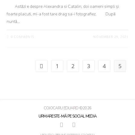
Astăzi e despre Alexandra si Catalin, doi oameni simpli și
foarte placuti, mi-a fost tare drag sa-i fotografiez. După
nuntă…
0 COMMENTS
NOVEMBER 29, 2021
1
2
3
4
5
COJOCARU EDUARD ©2026
URMARESTE-MǍ PE SOCIAL MEDIA
| POLITICA PRIVIND FISIERELE COOKIES |