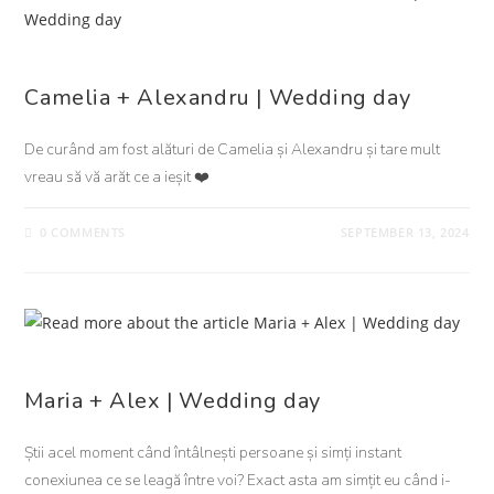
NUNTA
Camelia + Alexandru | Wedding day
De curând am fost alături de Camelia și Alexandru și tare mult
vreau să vă arăt ce a ieșit ❤️
0 COMMENTS
SEPTEMBER 13, 2024
NUNTA
Maria + Alex | Wedding day
Știi acel moment când întâlnești persoane și simți instant
conexiunea ce se leagă între voi? Exact asta am simțit eu când i-