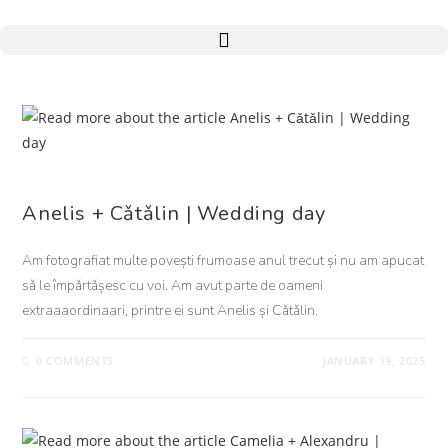
NUNTA
Anelis + Cǎtǎlin | Wedding day
Am fotografiat multe povești frumoase anul trecut și nu am apucat
sǎ le împǎrtǎșesc cu voi. Am avut parte de oameni
extraaaordinaari, printre ei sunt Anelis și Cǎtǎlin.
0 COMMENTS
JANUARY 19, 2025