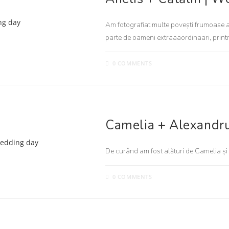
Am fotografiat multe povești frumoase a
parte de oameni extraaaordinaari, printre
0 COMMENTS
NUNTA
Camelia + Alexandr
De curând am fost alături de Camelia și A
0 COMMENTS
NUNTA