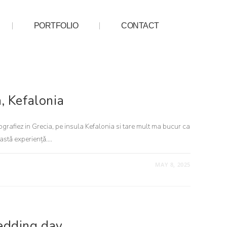
PORTFOLIO
CONTACT
, Kefalonia
rafiez in Grecia, pe insula Kefalonia si tare mult ma bucur ca
eastǎ experiențǎ.…
MAY 8, 2025
Wedding day