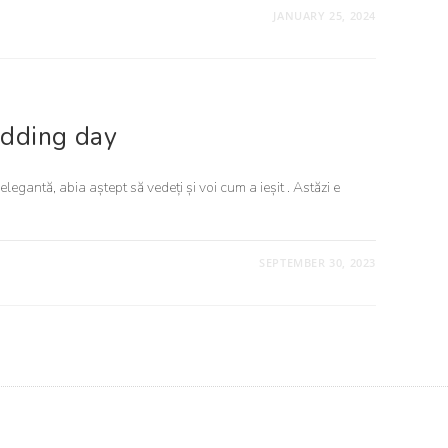
JANUARY 25, 2024
edding day
elegantă, abia aștept să vedeți și voi cum a ieșit . Astăzi e
SEPTEMBER 30, 2023