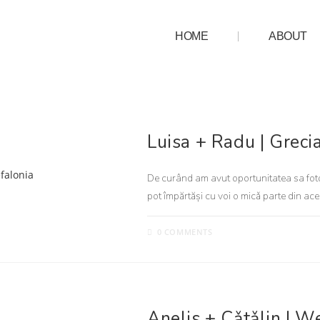
HOME
ABOUT
NUNTA
Luisa + Radu | Grecia
De curând am avut oportunitatea sa fotog
pot împărtăși cu voi o micǎ parte din ac
0 COMMENTS
NUNTA
Anelis + Cǎtǎlin | 