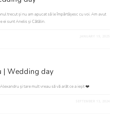
nul trecut și nu am apucat sǎ le împǎrtǎșesc cu voi. Am avut
 ei sunt Anelis și Cǎtǎlin.
JANUARY 19, 2025
u | Wedding day
lexandru și tare mult vreau să vă arăt ce a ieșit ❤️
SEPTEMBER 13, 2024