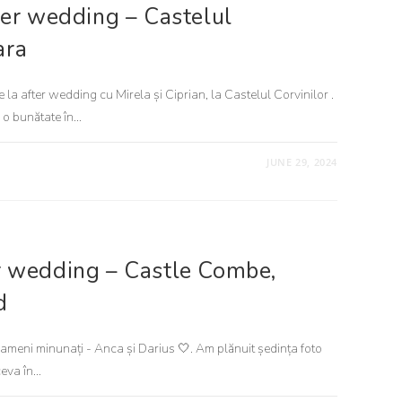
fter wedding – Castelul
ara
de la after wedding cu Mirela și Ciprian, la Castelul Corvinilor .
u o bunătate în…
JUNE 29, 2024
er wedding – Castle Combe,
d
 oameni minunați - Anca și Darius 🤍. Am plănuit ședința foto
ceva în…