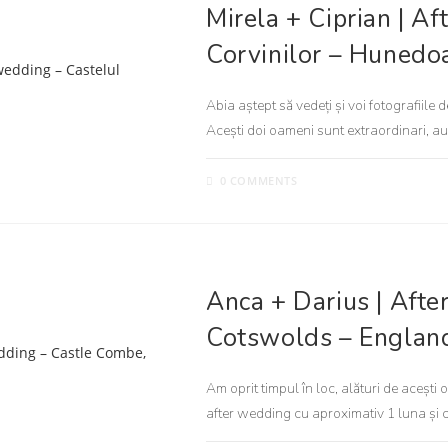
Mirela + Ciprian | A
Corvinilor – Hunedo
Abia aștept să vedeți și voi fotografiile 
Acești doi oameni sunt extraordinari, a
0 COMMENTS
NUNTA
Anca + Darius | Aft
Cotswolds – Englan
Am oprit timpul în loc, alături de acești
after wedding cu aproximativ 1 luna și 