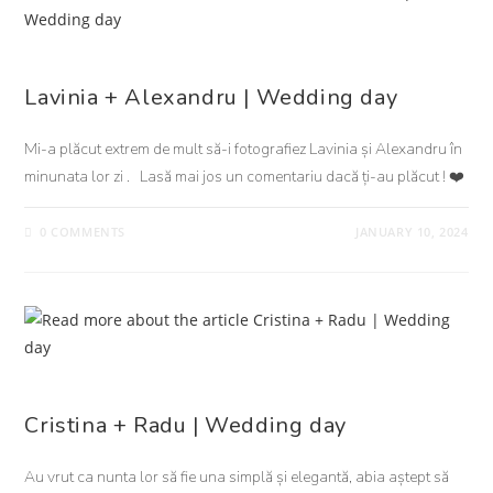
NUNTA
Lavinia + Alexandru | Wedding day
Mi-a plăcut extrem de mult să-i fotografiez Lavinia și Alexandru în
minunata lor zi . Lasă mai jos un comentariu dacă ți-au plăcut ! ❤️
0 COMMENTS
JANUARY 10, 2024
NUNTA
Cristina + Radu | Wedding day
Au vrut ca nunta lor să fie una simplă și elegantă, abia aștept să