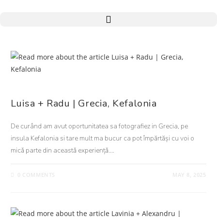
NUNTA
Luisa + Radu | Grecia, Kefalonia
De curând am avut oportunitatea sa fotografiez in Grecia, pe
insula Kefalonia si tare mult ma bucur ca pot împărtăși cu voi o
micǎ parte din aceastǎ experiențǎ.…
0 COMMENTS
MAY 8, 2025