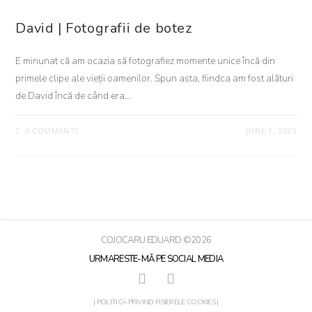
BOTEZ
David | Fotografii de botez
E minunat că am ocazia să fotografiez momente unice încă din
primele clipe ale vieții oamenilor. Spun asta, fiindca am fost alături
de David încă de când era…
0 COMMENTS
JUNE 1, 2023
COJOCARU EDUARD ©2026
URMARESTE-MǍ PE SOCIAL MEDIA
| POLITICA PRIVIND FISIERELE COOKIES |