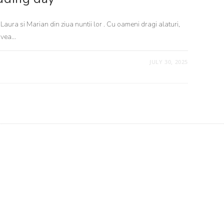
Laura si Marian din ziua nuntii lor . Cu oameni dragi alaturi,
 avea…
JULY 30, 2025